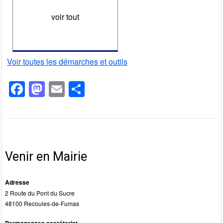
voir tout
Voir toutes les démarches et outils
F
M
E
P
a
a
m
ar
c
st
ail
ta
e
o
g
b
d
er
Venir en Mairie
o
o
o
n
Adresse
2 Route du Pont du Sucre
k
48100 Recoules-de-Fumas