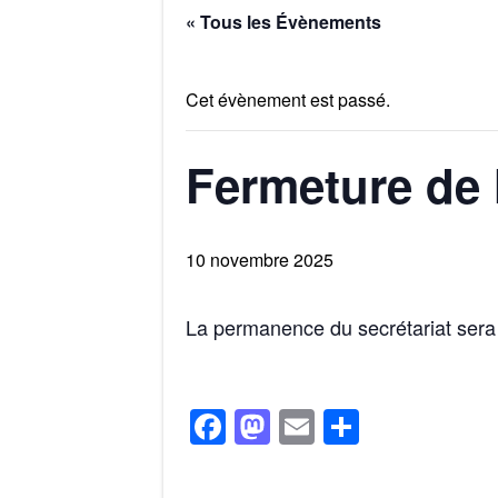
« Tous les Évènements
Cet évènement est passé.
Fermeture de
10 novembre 2025
La permanence du secrétariat sera
F
M
E
P
a
a
m
ar