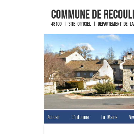
Commune de Recoul
48100 | Site officiel | Département de la
Fin du contenu
Accueil
S’informer
La Mairie
Vi
Menu