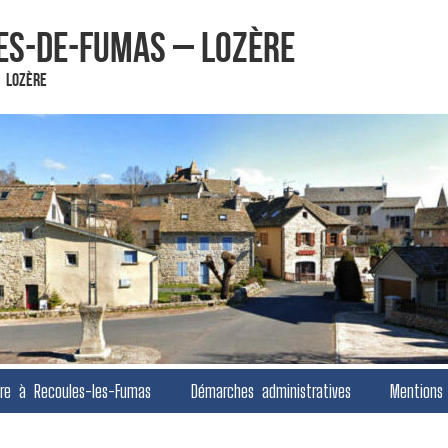
es-de-Fumas – Lozère
 Lozère
vre à Recoules-les-Fumas
Démarches administratives
Mentions 