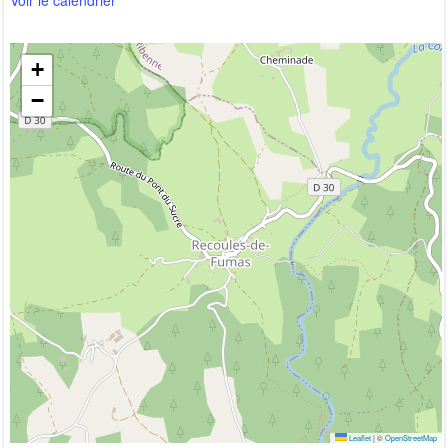
+
−
Leaflet
|
©
OpenStreetMap