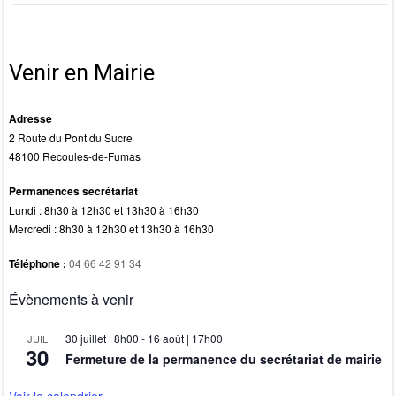
c
st
ail
ta
e
o
g
b
d
er
Venir en Mairie
o
o
o
n
Adresse
2 Route du Pont du Sucre
k
48100 Recoules-de-Fumas
Permanences secrétariat
Lundi : 8h30 à 12h30 et 13h30 à 16h30
Mercredi : 8h30 à 12h30 et 13h30 à 16h30
Téléphone :
04 66 42 91 34
Évènements à venir
30 juillet | 8h00
-
16 août | 17h00
JUIL
30
Fermeture de la permanence du secrétariat de mairie
Voir le calendrier