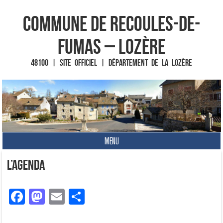
Commune de Recoules-de-
Fumas – Lozère
48100 | Site officiel | Département de la Lozère
MENU
Fin du contenu
L’agenda
F
M
E
P
a
a
m
ar