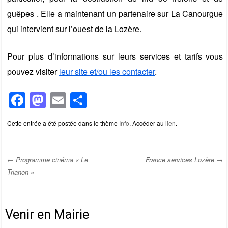
guêpes . Elle a maintenant un partenaire sur La Canourgue
qui intervient sur l’ouest de la Lozère.
Pour plus d’informations sur leurs services et tarifs vous
pouvez visiter
leur site et/ou les contacter
.
F
M
E
P
a
a
m
ar
Cette entrée a été postée dans le thème
Info
. Accéder au
lien
.
c
st
ail
ta
e
o
g
b
d
er
←
Programme cinéma « Le
France services Lozère
→
Trianon »
o
o
Post navigation
o
n
k
Venir en Mairie