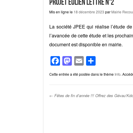
Projet éolien lettre n°2
Mis en ligne le
18 décembre 2023
par
Mairie Reco
La société JPEE qui réalise l’étude de
l’avancée de cette étude et les prochai
document est disponible en mairie.
F
M
E
P
a
a
m
ar
Cette entrée a été postée dans le thème
Info
. Accéd
c
st
ail
ta
e
o
g
b
d
er
←
Fêtes de fin d’année !!! Offrez des Gévau’Kd
o
o
Post navigation
o
n
k