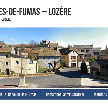
es-de-Fumas – Lozère
 Lozère
vre à Recoules-les-Fumas
Démarches administratives
Mentions 