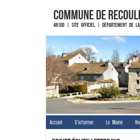
Commune de Recoul
48100 | Site officiel | Département de la
Fin du contenu
Accueil
S’informer
La Mairie
Vi
Menu