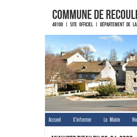
Commune de Recoul
48100 | Site officiel | Département de la
Fin du contenu
Accueil
S’informer
La Mairie
Vi
Menu