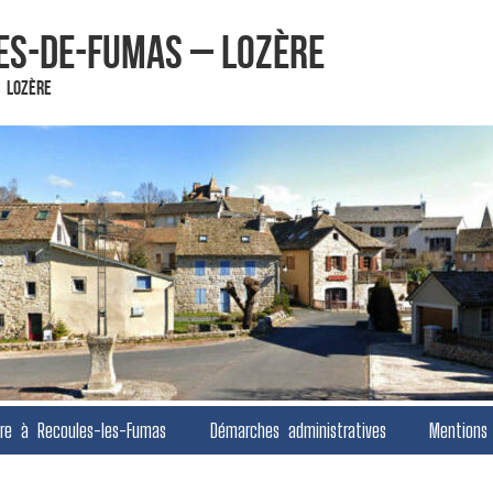
es-de-Fumas – Lozère
 Lozère
vre à Recoules-les-Fumas
Démarches administratives
Mentions 