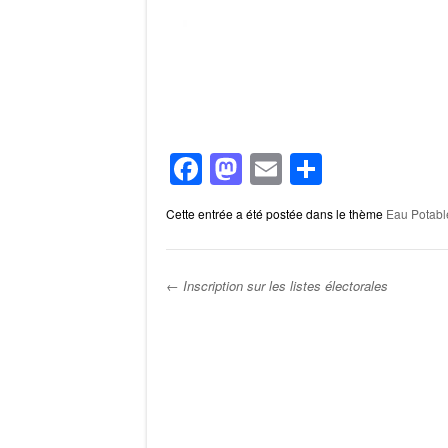
F
M
E
P
a
a
m
ar
Cette entrée a été postée dans le thème
Eau Potabl
c
st
ail
ta
e
o
g
b
d
er
←
Inscription sur les listes électorales
o
o
Post navigation
o
n
k